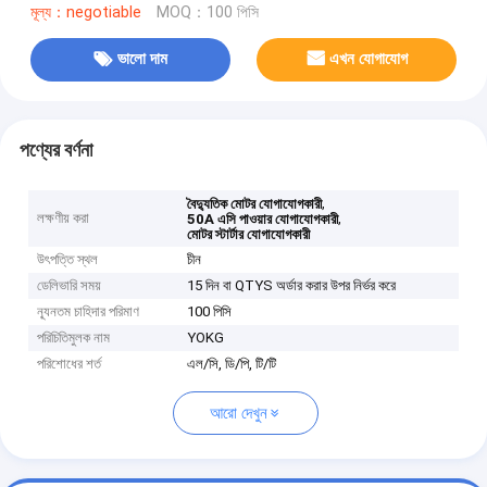
মূল্য：negotiable
MOQ：100 পিসি
ভালো দাম
এখন যোগাযোগ
পণ্যের বর্ণনা
,
বৈদ্যুতিক মোটর যোগাযোগকারী
লক্ষণীয় করা
,
50A এসি পাওয়ার যোগাযোগকারী
মোটর স্টার্টার যোগাযোগকারী
উৎপত্তি স্থল
চীন
ডেলিভারি সময়
15 দিন বা QTYS অর্ডার করার উপর নির্ভর করে
ন্যূনতম চাহিদার পরিমাণ
100 পিসি
পরিচিতিমুলক নাম
YOKG
পরিশোধের শর্ত
এল/সি, ডি/পি, টি/টি
আরো দেখুন