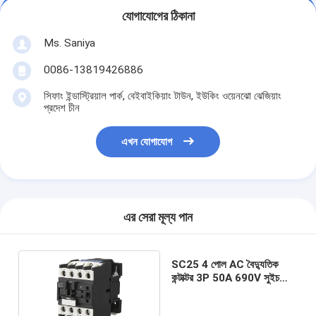
যোগাযোগের ঠিকানা
Ms. Saniya
0086-13819426886
সিফাং ইন্ডাস্ট্রিয়াল পার্ক, বেইবাইকিয়াং টাউন, ইউকিং ওয়েনঝো ঝেজিয়াং
প্রদেশ চীন
এখন যোগাযোগ
এর সেরা মূল্য পান
SC25 4 পোল AC বৈদ্যুতিক
কন্টাক্টর 3P 50A 690V সুইচ
50hz 60hz