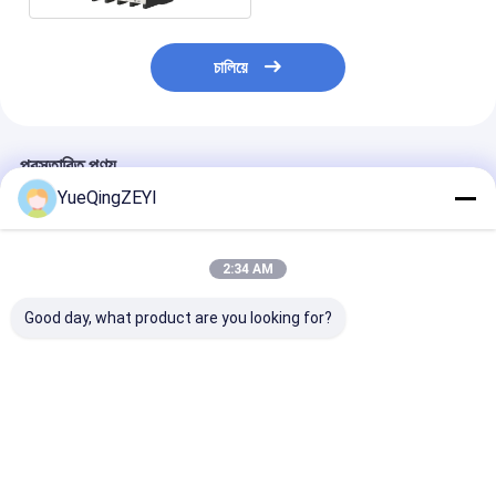
চালিয়ে
প্রস্তাবিত পণ্য
YueQingZEYI
2:34 AM
Good day, what product are you looking for?
পাওয়ার এসি কন্ট্রাক্টর CJX2-
220V 380V এসি বৈদ্যুতিক
এসি কয়েল ডিন রেল বৈদ
12 12A 1NC 220VAC
Contactor 4 মেরু 95A
যোগাযোগকারী 65A
3 পোল মোটর কন্ট্রোল 9A-
CJX2 95004 95008
12V 24V 48V 
95A
4NO 2NO2NC
220V 380V
ভালো দাম
ভালো দাম
ভালো দাম