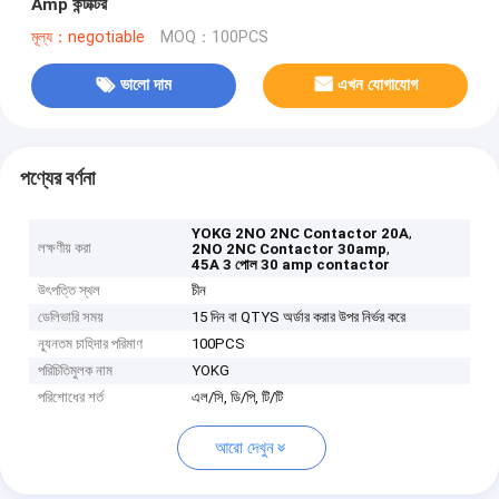
Amp কন্টাক্টর
মূল্য：negotiable
MOQ：100PCS
ভালো দাম
এখন যোগাযোগ
পণ্যের বর্ণনা
,
YOKG 2NO 2NC Contactor 20A
লক্ষণীয় করা
,
2NO 2NC Contactor 30amp
45A 3 পোল 30 amp contactor
উৎপত্তি স্থল
চীন
ডেলিভারি সময়
15 দিন বা QTYS অর্ডার করার উপর নির্ভর করে
ন্যূনতম চাহিদার পরিমাণ
100PCS
পরিচিতিমুলক নাম
YOKG
পরিশোধের শর্ত
এল/সি, ডি/পি, টি/টি
আরো দেখুন