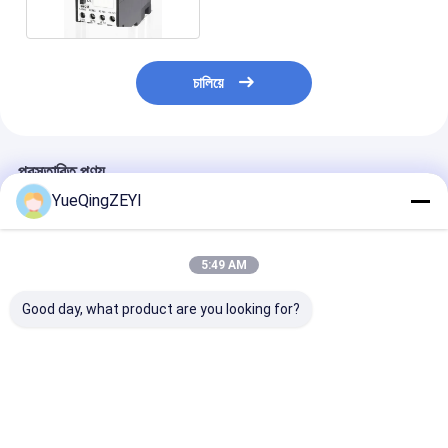
চালিয়ে
প্রস্তাবিত পণ্য
YueQingZEYI
5:49 AM
Good day, what product are you looking for?
পাওয়ার এসি কন্ট্রাক্টর CJX2-
220V 380V এসি বৈদ্যুতিক
এসি কয়েল ডিন রেল বৈদ
12 12A 1NC 220VAC
Contactor 4 মেরু 95A
যোগাযোগকারী 65A
3 পোল মোটর কন্ট্রোল 9A-
CJX2 95004 95008
12V 24V 48V 
95A
4NO 2NO2NC
220V 380V
ভালো দাম
ভালো দাম
ভালো দাম