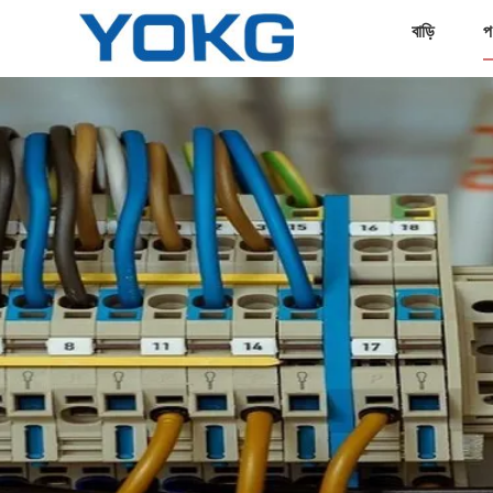
বাড়ি
প