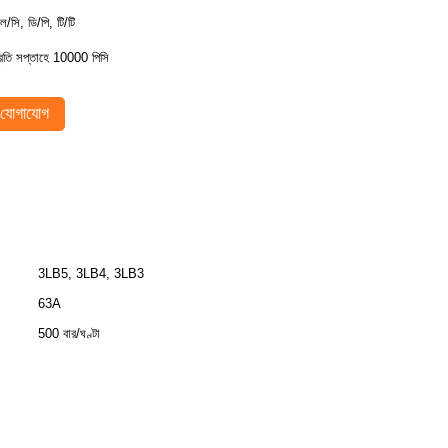
ল/সি, ডি/পি, টি/টি
্রতি সপ্তাহে 10000 পিসি
যোগাযোগ
3LB5, 3LB4, 3LB3
63A
500 বার/ঘণ্টা