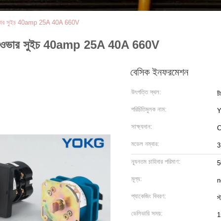
ভার সুইচ 40amp 25A 40A 660V
জওভার সুইচ 40amp 25A 40A 660V
বেসিক ইনফরমেশন
উৎপত্তি স্থল:
চ
পরিচিতিমুলক নাম:
সাক্ষ্যদান:
মডেল নম্বার:
3
ন্যূনতম চাহিদার পরিমাণ:
5
মূল্য:
n
প্যাকেজিং বিবরণ:
স্
ডেলিভারি সময়:
1