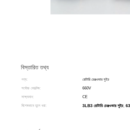
বিস্তারিত তথ্য
পণ্য:
রোটারি চেঞ্জওভার সুইচ
সর্বোচ্চ ভোল্টেজ:
660V
সাক্ষ্যদান:
CE
বিশেষভাবে তুলে ধরা:
3LB3 রোটারি চেঞ্জওভার সুইচ
63
,