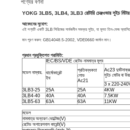
পণ্যের বর্ণনা
YOKG 3LB5, 3LB4, 3LB3 রোটারি চেঞ্জওভার সুইচ মিট
আবেদনের সুযোগ:
এই পণ্যটি একটি 3LB সিরিজের সার্বজনীন সমন্বয় সুইচ, যা মূলত তিন-ফেজ অ্যাসিঙ্ক্র
মান পূরণ করুন: GB14048.5-2002, VDE0660 জার্মান মান।
প্রধান প্রযুক্তিগত পরামিতি:
IEC/BS/VDE রেটেড নামমাত্র মূল্য
Ac23 দুর্ঘটনাক্র
প্রতিবন্ধকতা
মডেল নাম্বার.
থার্মোকারেন্ট
সুইচ মোটর বা উ
লোড
ইথ
Ac21
3 x 220-240
3LB3-25
25A
25A
4KW
3LB4-40
40A
40A
7.5KW
3LB5-63
63A
63A
11KW
মডেল
নামমাত্র অন্তরণ ভোল্টেজ(V)
রেটেড অপারেশনাল কারেন্ট(V)