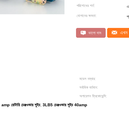
পরিশোধের শর্ত:
এ
যোগানের ক্ষমতা:
প
এখন 
ভালো দাম
মডেল নম্বার:
সর্বাধিক বর্তমান:
অপারেশন ফ্রিকোয়েন্সি:
 amp রোটারি চেঞ্জওভার সুইচ
3LB5 চেঞ্জওভার সুইচ 40amp
,