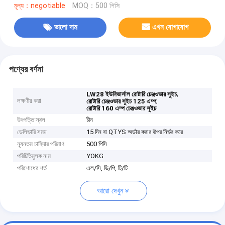
মূল্য：negotiable
MOQ：500 পিসি
ভালো দাম
এখন যোগাযোগ
পণ্যের বর্ণনা
,
LW28 ইউনিভার্সাল রোটারি চেঞ্জওভার সুইচ
লক্ষণীয় করা
,
রোটারি চেঞ্জওভার সুইচ 125 এম্প
রোটারি 160 এম্প চেঞ্জওভার সুইচ
উৎপত্তি স্থল
চীন
ডেলিভারি সময়
15 দিন বা QTYS অর্ডার করার উপর নির্ভর করে
ন্যূনতম চাহিদার পরিমাণ
500 পিসি
পরিচিতিমুলক নাম
YOKG
পরিশোধের শর্ত
এল/সি, ডি/পি, টি/টি
আরো দেখুন