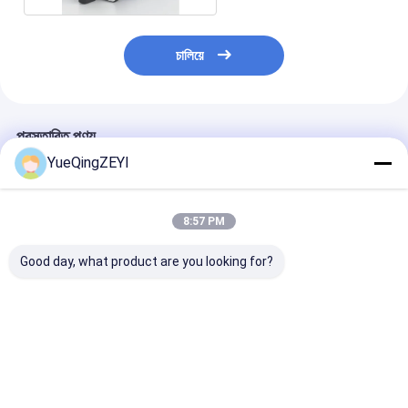
চালিয়ে
প্রস্তাবিত পণ্য
YueQingZEYI
8:57 PM
Good day, what product are you looking for?
3LB5 3LB4 3LB3 63
20A রোটারি চেঞ্জওভার সুইচ
LW28 32 Amp 2
amp রোটারি চেঞ্জওভার সুইচ
690V 125A সিল করা
চেঞ্জওভার সুইচ 10
40amp 25A 40A 660V
পাওয়ার কাট অফ সুইচ
160A 2 পজিশন 4 
ভালো দাম
ভালো দাম
ভালো দাম