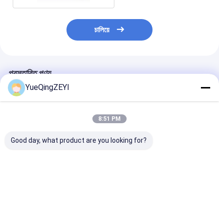
চালিয়ে
প্রস্তাবিত পণ্য
YueQingZEYI
8:51 PM
Good day, what product are you looking for?
কপার ব্রাস E1018 প্রি-
প্লেটিং টিন ইনসুলেটেড স্পেড
বৈদ্যুতিক উত্তাপ পুরুষ
ইনসুলেটেড ক্রিমিং টার্মিনাল
টার্মিনাল সংযোগকারী ক্রিমিং টুল
সংযোগ বিচ্ছিন্ন এবং ম
ফেরুল AWG 18 তারের
14-12 A.W.G
তারের লগ টিন করা কপা
সংযোগকারী
ভালো দাম
ভালো দাম
ভালো দাম