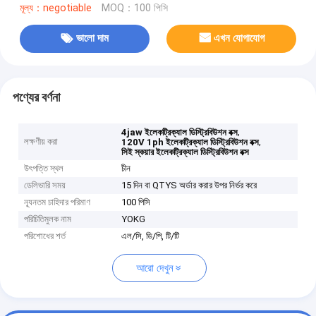
মূল্য：negotiable
MOQ：100 পিসি
ভালো দাম
এখন যোগাযোগ
পণ্যের বর্ণনা
,
4jaw ইলেকট্রিক্যাল ডিস্ট্রিবিউশন বক্স
লক্ষণীয় করা
,
120V 1ph ইলেকট্রিক্যাল ডিস্ট্রিবিউশন বক্স
সিই স্কয়ার ইলেকট্রিক্যাল ডিস্ট্রিবিউশন বক্স
উৎপত্তি স্থল
চীন
ডেলিভারি সময়
15 দিন বা QTYS অর্ডার করার উপর নির্ভর করে
ন্যূনতম চাহিদার পরিমাণ
100 পিসি
পরিচিতিমুলক নাম
YOKG
পরিশোধের শর্ত
এল/সি, ডি/পি, টি/টি
আরো দেখুন