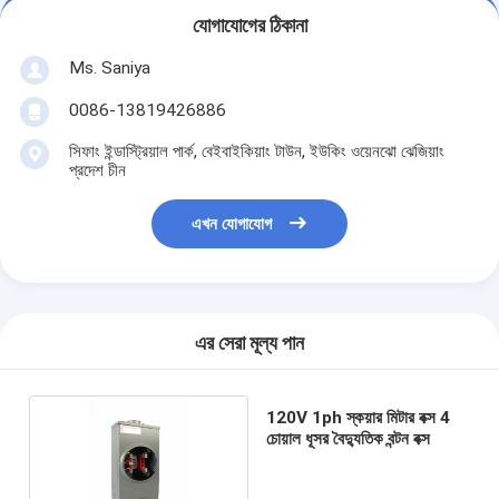
যোগাযোগের ঠিকানা
Ms. Saniya
0086-13819426886
সিফাং ইন্ডাস্ট্রিয়াল পার্ক, বেইবাইকিয়াং টাউন, ইউকিং ওয়েনঝো ঝেজিয়াং
প্রদেশ চীন
এখন যোগাযোগ
এর সেরা মূল্য পান
120V 1ph স্কয়ার মিটার বক্স 4
চোয়াল ধূসর বৈদ্যুতিক বন্টন বক্স