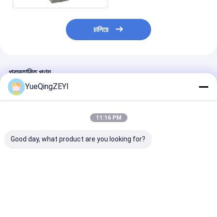
চালিয়ে
প্রস্তাবিত পণ্য
YueQingZEYI
11:16 PM
Good day, what product are you looking for?
ওপেন প্যানেল পাওয়ার
আইপি 65 5 ওয়ে এবিএস +
Ha প্রকার জলরোধী 8
ডিস্ট্রিবিউশন বক্স বিদ্যুৎ
পিসি বৈদ্যুতিক বিতরণ বাক্স
বৈদ্যুতিক বিতরণ ঘের বাক
আউটডোর আইপি 65
জলরোধী জংশন ওয়্যার বক্স
ওয়াটারপ্রুফ HA12
ভালো দাম
ভালো দাম
ভালো দাম