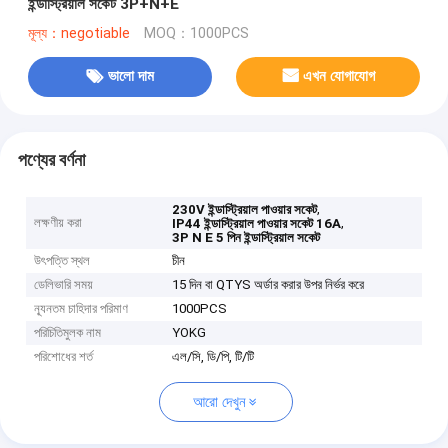
ইন্ডাস্ট্রিয়াল সকেট 3P+N+E
মূল্য：negotiable
MOQ：1000PCS
ভালো দাম
এখন যোগাযোগ
পণ্যের বর্ণনা
,
230V ইন্ডাস্ট্রিয়াল পাওয়ার সকেট
লক্ষণীয় করা
,
IP44 ইন্ডাস্ট্রিয়াল পাওয়ার সকেট 16A
3P N E 5 পিন ইন্ডাস্ট্রিয়াল সকেট
উৎপত্তি স্থল
চীন
ডেলিভারি সময়
15 দিন বা QTYS অর্ডার করার উপর নির্ভর করে
ন্যূনতম চাহিদার পরিমাণ
1000PCS
পরিচিতিমুলক নাম
YOKG
পরিশোধের শর্ত
এল/সি, ডি/পি, টি/টি
আরো দেখুন