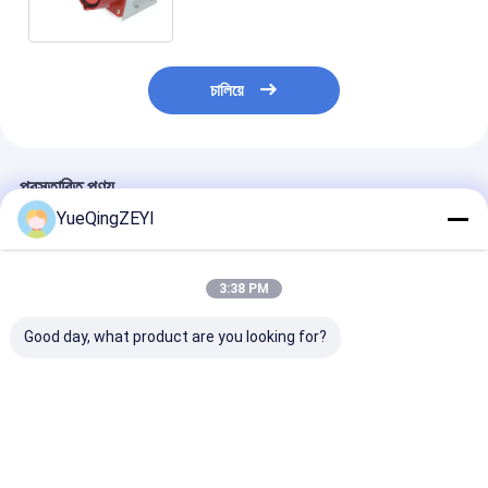
চালিয়ে
প্রস্তাবিত পণ্য
YueQingZEYI
3:38 PM
Good day, what product are you looking for?
16A IP44 ইন্ডাস্ট্রিয়াল
CE 400V 16A 4 পিন সকেট
Ip67 16 Amp 3 প
পাওয়ার সকেট ইন্টারন্যাশনাল
জলরোধী 3P+E ডাস্ট প্রুফ
ইন্ডাস্ট্রিয়াল সকেট মহ
স্ট্যান্ডার্ড প্যানেল মাউন্ট করা
YG-124N
কোণযুক্ত প্যানেল মাউন্
সোজা সকেট
ভালো দাম
ভালো দাম
ভালো দাম